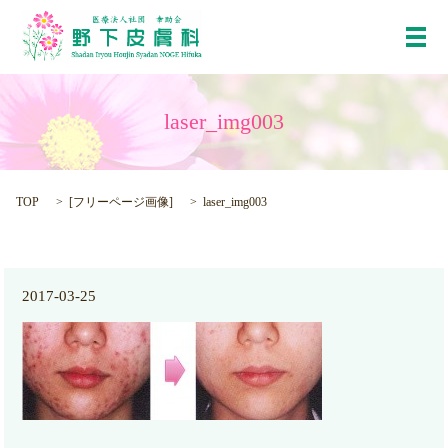
メ
laser_img003
TOP
[
フリーページ画像
]
laser_img003
2017-03-25