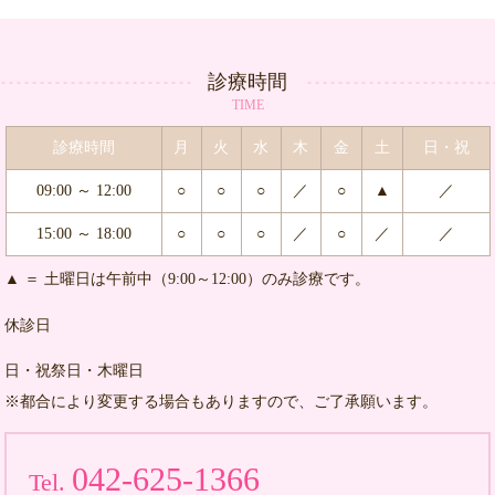
診療時間
TIME
診療時間
月
火
水
木
金
土
日・祝
09:00 ～ 12:00
○
○
○
／
○
▲
／
15:00 ～ 18:00
○
○
○
／
○
／
／
▲ ＝ 土曜日は午前中（9:00～12:00）のみ診療です。
休診日
日・祝祭日・木曜日
※都合により変更する場合もありますので、ご了承願います。
042-625-1366
Tel.