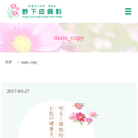
メ
main_copy
TOP
main_copy
2017-03-27