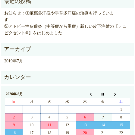
お知らせ：①腋窩多汗症や手掌多汗症の治療も行っていま
②アトピー性皮膚炎（中等症から重症）新しい皮下注射の【デュ
ピクセント®】をはじめました
2019年7月
2026年 8月
日
月
火
水
木
金
土
1
2
3
4
5
6
7
8
9
10
11
12
13
14
15
16
17
18
19
20
21
22