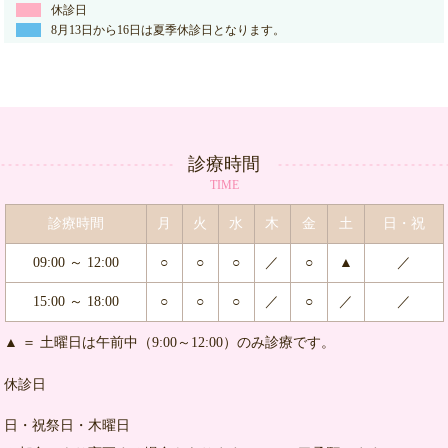
休診日
8月13日から16日は夏季休診日となります。
診療時間
TIME
診療時間
月
火
水
木
金
土
日・祝
09:00 ～ 12:00
○
○
○
／
○
▲
／
15:00 ～ 18:00
○
○
○
／
○
／
／
▲ ＝ 土曜日は午前中（9:00～12:00）のみ診療です。
休診日
日・祝祭日・木曜日