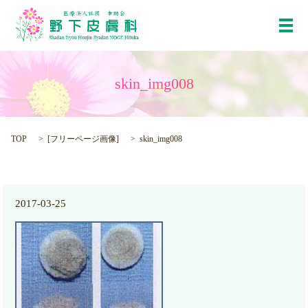
メ
skin_img008
TOP
[
フリーページ画像
]
skin_img008
2017-03-25