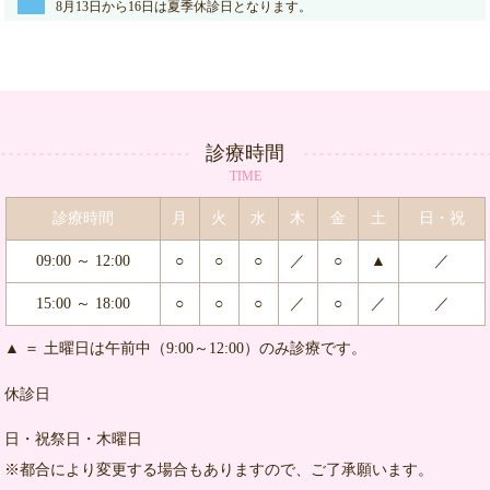
8月13日から16日は夏季休診日となります。
診療時間
TIME
診療時間
月
火
水
木
金
土
日・祝
09:00 ～ 12:00
○
○
○
／
○
▲
／
15:00 ～ 18:00
○
○
○
／
○
／
／
▲ ＝ 土曜日は午前中（9:00～12:00）のみ診療です。
休診日
日・祝祭日・木曜日
※都合により変更する場合もありますので、ご了承願います。